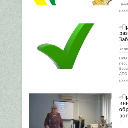
трад
Read
«П
ра
Заб
admi
ПРОТ
перс
Заба
ДПО 
Read
«П
ин
обр
воп
г.