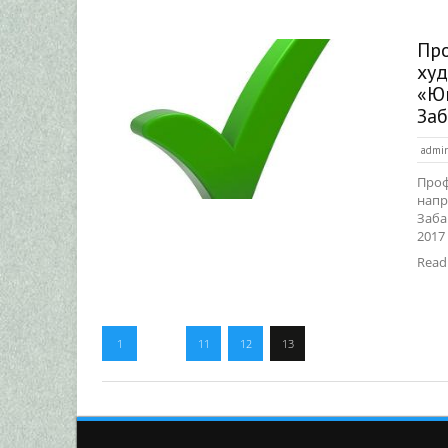
Пр
ху
«Ю
Заб
admi
Проф
напр
Заба
2017 
Read
1
…
11
12
13