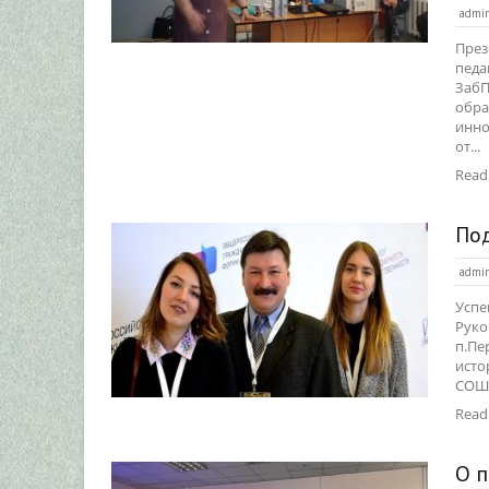
admi
През
педа
ЗабП
обра
инно
от...
Read
По
admi
Успе
Руко
п.Пе
исто
СОШ.
Read
О 