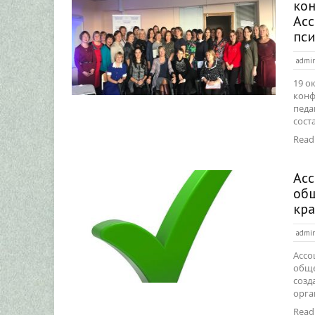
ко
Асс
пси
admi
19 о
конф
педа
сост
Read
Асс
общ
кра
admi
Ассо
обще
созд
орган
Read