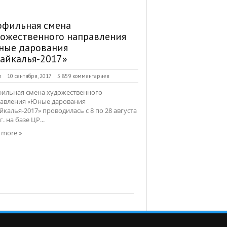
офильная смена
дожественного направления
ные дарования
айкалья-2017»
n
10 сентября, 2017
5 859 комментариев
ильная смена художественного
авления «Юные дарования
йкалья-2017» проводилась с 8 по 28 августа
г. на базе ЦР...
 more »