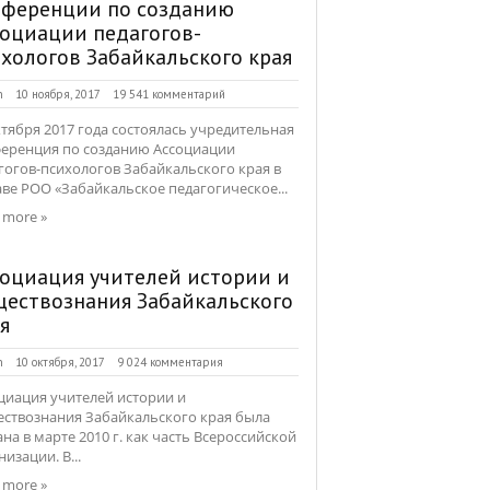
нференции по созданию
оциации педагогов-
хологов Забайкальского края
n
10 ноября, 2017
19 541 комментарий
ктября 2017 года состоялась учредительная
еренция по созданию Ассоциации
гогов-психологов Забайкальского края в
аве РОО «Забайкальское педагогическое...
 more »
оциация учителей истории и
ествознания Забайкальского
я
n
10 октября, 2017
9 024 комментария
циация учителей истории и
ствознания Забайкальского края была
ана в марте 2010 г. как часть Всероссийской
изации. В...
 more »