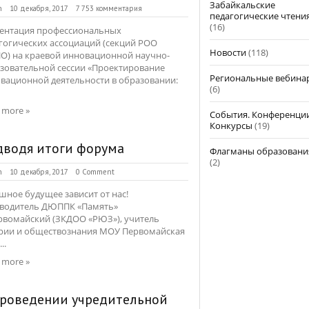
Забайкальские
n
10 декабря, 2017
7 753 комментария
педагогические чтени
(16)
ентация профессиональных
гогических ассоциаций (секций РОО
Новости
(118)
О) на краевой инновационной научно-
зовательной сессии «Проектирование
Региональные вебина
вационной деятельности в образовании:
(6)
 more »
События. Конференции
Конкурсы
(19)
дводя итоги форума
Флагманы образовани
(2)
n
10 декабря, 2017
0 Comment
шное будущее зависит от нас!
водитель ДЮППК «Память»
рвомайский (ЗКДОО «РЮЗ»), учитель
рии и обществознания МОУ Первомайская
..
 more »
проведении учредительной