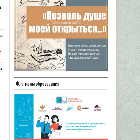
я
ры
.
я
Флагманы образования