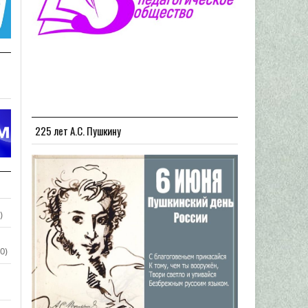
225 лет А.С. Пушкину
)
0)