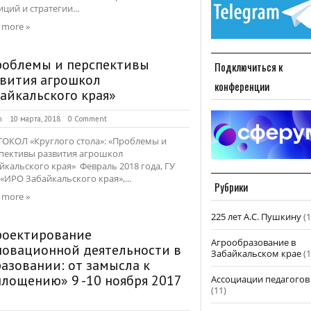
иций и стратегии...
 more »
роблемы и перспективы
Подключиться к
звития агрошкол
конференции
айкальского края»
n
10 марта, 2018
0 Comment
ОКОЛ «Круглого стола»: «Проблемы и
пективы развития агрошкол
йкальского края» Февраль 2018 года, ГУ
«ИРО Забайкальского края»,...
Рубрики
 more »
225 лет А.С. Пушкину
(1
роектирование
Агрообразование в
новационной деятельности в
Забайкальском крае
(1
азовании: от замысла к
лощению» 9 -10 ноября 2017
Ассоциации педагогов
(11)