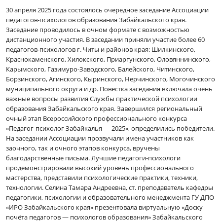
30 апреля 2025 года состоялось очередное заседание Ассоциации
педагогов-психологов образования Забайкальского края.
Заседание проводилось в очном формате с возможностью
дистанционного участия. В заседании приняли участие более 60
педагогов-психологов г. Читы и районов края: Шилкинского,
Краснокаменского, Хилокского, Приаргунского, Оловяннинского,
Карымского, Газимуро-Заводского, Балейского, Читинского,
Борзинского, Агинского, Кыринского, Нерчинского, Могочинского
муниципального округа и др. Повестка заседания включала очень
важные вопросы развития Службы практической психологии
образования Забайкальского края. Завершился региональный
очный этап Всероссийского профессионального конкурса
«Педагог-психолог Забайкалья — 2025», определились победители.
На заседании Ассоциации прозвучали имена участников как
заочного, так и очного этапов конкурса, вручены
благодарственные письма. Лучшие педагоги-психологи
продемонстрировали высокий уровень профессионального
мастерства, представили психологические практики, техники,
технологии. Селина Тамара Андреевна, ст. преподаватель кафедры
педагогики, психологии и образовательного менеджмента ГУ ДПО
«ИРО Забайкальского края» презентовала виртуальную «Доску
почёта педагогов — психологов образования» Забайкальского