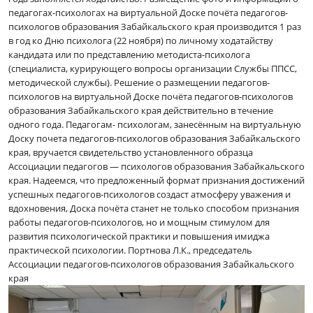
педагогах-психологах на виртуальной Доске почёта педагогов-
психологов образования Забайкальского края производится 1 раз
в год ко Дню психолога (22 ноября) по личному ходатайству
кандидата или по представлению методиста-психолога
(специалиста, курирующего вопросы организации Службы ППСС,
методической службы). Решение о размещении педагогов-
психологов на виртуальной Доске почёта педагогов-психологов
образования Забайкальского края действительно в течение
одного года. Педагогам- психологам, занесённым на виртуальную
Доску почета педагогов-психологов образования Забайкальского
края, вручается свидетельство установленного образца
Ассоциации педагогов — психологов образования Забайкальского
края. Надеемся, что предложенный формат признания достижений
успешных педагогов-психологов создаст атмосферу уважения и
вдохновения, Доска почёта станет не только способом признания
работы педагогов-психологов, но и мощным стимулом для
развития психологической практики и повышения имиджа
практической психологии. Портнова Л.К., председатель
Ассоциации педагогов-психологов образования Забайкальского
края