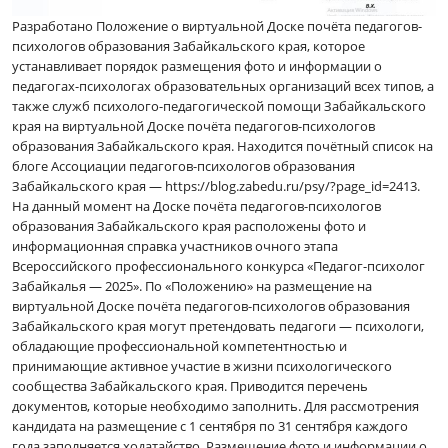
Разработано Положение о виртуальной Доске почёта педагогов-
психологов образования Забайкальского края, которое
устанавливает порядок размещения фото и информации о
педагогах-психологах образовательных организаций всех типов, а
также служб психолого-педагогической помощи Забайкальского
края на виртуальной Доске почёта педагогов-психологов
образования Забайкальского края. Находится почётный список на
блоге Ассоциации педагогов-психологов образования
Забайкальского края — https://blog.zabedu.ru/psy/?page_id=2413.
На данный момент на Доске почёта педагогов-психологов
образования Забайкальского края расположены фото и
информационная справка участников очного этапа
Всероссийского профессионального конкурса «Педагог-психолог
Забайкалья — 2025». По «Положению» на размещение на
виртуальной Доске почёта педагогов-психологов образования
Забайкальского края могут претендовать педагоги — психологи,
обладающие профессиональной компетентностью и
принимающие активное участие в жизни психологического
сообщества Забайкальского края. Приводится перечень
документов, которые необходимо заполнить. Для рассмотрения
кандидата на размещение с 1 сентября по 31 сентября каждого
года заполняется ходатайство. Размещение фото и информации о