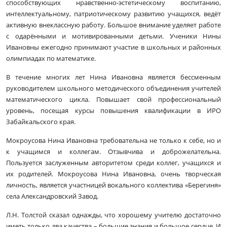
способствующих нравственно-эстетическому воспитанию,
интеллектуальному, патриотическому развитию учащихся, ведёт
активную внеклассную работу. Большое внимание уделяет работе
с одарёнными и мотивированными детьми. Ученики Нины
Ивановны ежегодно принимают участие в школьных и районных
олимпиадах по математике.
В течение многих лет Нина Ивановна является бессменным
руководителем школьного методического объединения учителей
математического цикла. Повышает свой профессиональный
уровень, посещая курсы повышения квалификации в ИРО
Забайкальского края.
Мокроусова Нина Ивановна требовательна не только к себе, но и
к учащимся и коллегам. Отзывчива и доброжелательна.
Пользуется заслуженным авторитетом среди коллег, учащихся и
их родителей. Мокроусова Нина Ивановна, очень творческая
личность, является участницей вокального коллектива «Берегиня»
села Александровский Завод.
Л.Н. Толстой сказал однажды, что хорошему учителю достаточно
иметь только два качества – большие знания и большое сердце. И